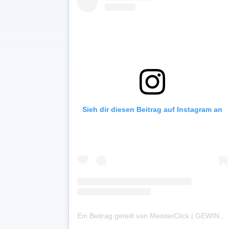
Sieh dir diesen Beitrag auf Instagram an
Ein Beitrag geteilt von MeisterClick | GEWINNMAXIMIERUNG FÜR HANDWERKSBETRIEBE (@meisterclick.de)