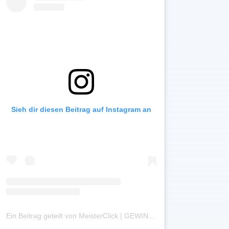
Sieh dir diesen Beitrag auf Instagram an
Ein Beitrag geteilt von MeisterClick | GEWINNMAXIMIERUNG FÜR HANDWERKSBETRIEBE (@meisterclick.de)