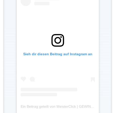
Sieh dir diesen Beitrag auf Instagram an
Ein Beitrag geteilt von MeisterClick | GEWINNMAXIMIERUNG FÜR HANDWERKSBETRIEBE (@meisterclick.de)